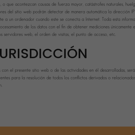
n, o que acontezcan causas de fuerza mayor, catástrofes naturales, huel
Estadísticas
res del sitio web podrán detectar de manera automática la dirección IP
Para que
podamos
te a un ordenador cuando este se conecta a Internet. Toda esta informac
mejorar la
funcionalidad
procesamiento de los datos con el fin de obtener mediciones únicamente e
y estructura
de la web,
s servidores web, el orden de visitas, el punto de acceso, etc.
en base a
cómo se usa
la web.
 JURISDICCIÓN
Experiencia
Para que
 con el presente sitio web o de las actividades en él desarrolladas, será
nuestra web
funcione lo
ntes para la resolución de todos los conflictos derivados o relacionados
mejor posible
durante tu
n.
visita. Si
rechaza estas
cookies,
algunas
funcionalidades
desaparecerán
de la web.
Marketing
Al compartir tus