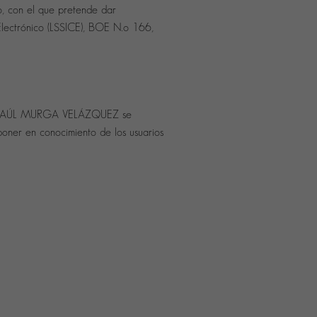
, con el que pretende dar
Electrónico (LSSICE), BOE N.o 166,
ción. RAÚL MURGA VELÁZQUEZ se
poner en conocimiento de los usuarios