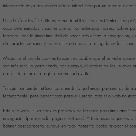
información haya sido manipulada o introducida por un tercero ajeno al
Uso de Cookies Este sitio web puede utilizar cookies técnicas (pequeñ
cabo determinadas funciones que son consideradas imprescindibles para e
temporal, con la única finalidad de hacer más eficaz la navegación, y 
de carácter personal y no se utilizarán para la recogida de los mismos
Mediante el uso de cookies también es posible que el servidor donde 
sea más sencilla, permitiendo, por ejemplo, el acceso de los usuarios 
a ellos sin tener que registrarse en cada visita.
También se pueden utilizar para medir la audiencia, parámetros de tráf
técnicamente, pero beneficiosas para el usuario. Este sitio web no insta
Este sitio web utiliza cookies propias y de terceros para fines analíti
navegación (por ejemplo, páginas visitadas). A todo usuario que visita
banner desaparecerá, aunque en todo momento podrá revocar el consen