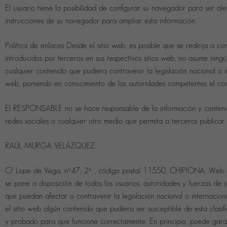
El usuario tiene la posibilidad de configurar su navegador para ser ale
instrucciones de su navegador para ampliar esta información.
Política de enlaces Desde el sitio web, es posible que se redirija a
introducidos por terceros en sus respectivos sitios web, no asume ning
cualquier contenido que pudiera contravenir la legislación nacional o i
web, poniendo en conocimiento de las autoridades competentes el con
El RESPONSABLE no se hace responsable de la información y contenidos 
redes sociales o cualquier otro medio que permita a terceros publ
RAÚL MURGA VELÁZQUEZ
C/ Lope de Vega, nº47, 2º , código postal 11550, CHIPIONA. Web de
se pone a disposición de todos los usuarios, autoridades y fuerzas de
que puedan afectar o contravenir la legislación nacional o internacion
el sitio web algún contenido que pudiera ser susceptible de esta clasif
y probado para que funcione correctamente. En principio, puede gara