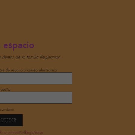
 espacio
s dentro de la familia Reglitamari
e de usuario o correo electrónico
raseña
cuérdame
ACCEDER
|
Registrarse
dó su contraseña?