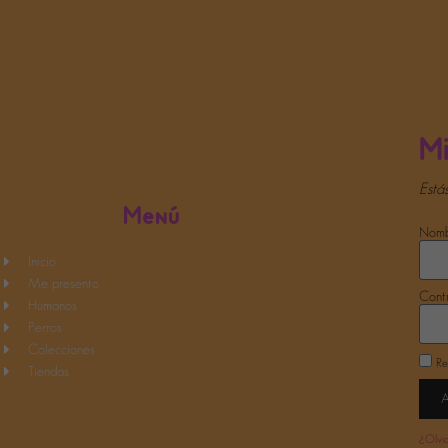
intereses y
comportamiento
mientras visitas
nuestro sitio,
aumentas la
posibilidad de
ver contenido
y ofertas
personalizados.
Mi
Está
Menú
Nombr
Inicio
Me presento
Cont
Humanos
Perros
Colecciones
Re
Tiendas
¿Olvi