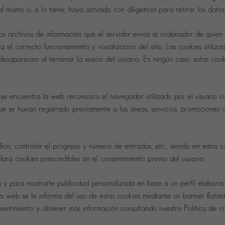
 mismo o, si lo tiene, haya actuado con diligencia para retirar los datos
os archivos de información que el servidor envía al ordenador de quien
l correcto funcionamiento y visualización del sitio. Las cookies utiliza
desaparecen al terminar la sesión del usuario. En ningún caso, estas coo
.
se encuentra la web reconozca el navegador utilizado por el usuario co
que se hayan registrado previamente a las áreas, servicios, promociones
ico, controlar el progreso y número de entradas, etc., siendo en estos c
lará cookies prescindibles sin el consentimiento previo del usuario.
cos y para mostrarle publicidad personalizada en base a un perfil elabora
 la web se le informa del uso de estas cookies mediante un banner flotant
timiento y obtener más información consultando nuestra Política de co