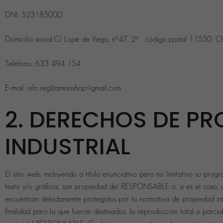
DNI: 52318500D
Domicilio social:C/ Lope de Vega, nº47, 2º , código postal 11550, 
Teléfono: 633 494 154
E-mail: info.reglitamarishop@gmail.com
2. DERECHOS DE PR
INDUSTRIAL
El sitio web, incluyendo a título enunciativo pero no limitativo su pro
texto y/o gráficos, son propiedad del RESPONSABLE o, si es el caso, d
encuentran debidamente protegidos por la normativa de propiedad intele
finalidad para la que fueran destinados, la reproducción total o parcial