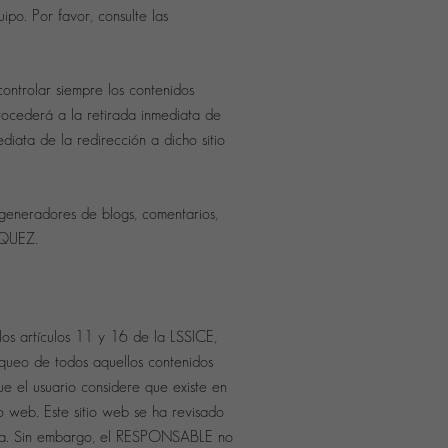
ipo. Por favor, consulte las
ontrolar siempre los contenidos
procederá a la retirada inmediata de
diata de la redirección a dicho sitio
 generadores de blogs, comentarios,
ZQUEZ.
s artículos 11 y 16 de la LSSICE,
oqueo de todos aquellos contenidos
ue el usuario considere que existe en
io web. Este sitio web se ha revisado
 día. Sin embargo, el RESPONSABLE no