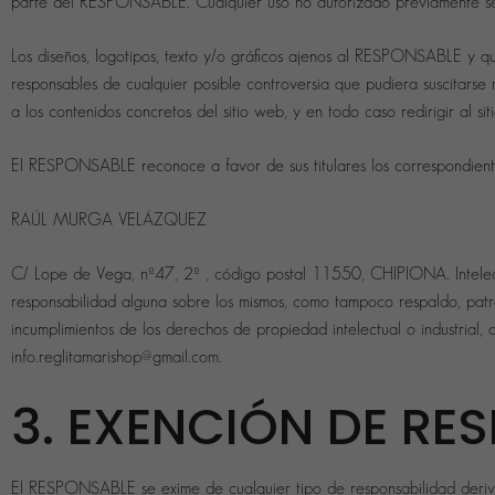
parte del RESPONSABLE. Cualquier uso no autorizado previamente se co
Los diseños, logotipos, texto y/o gráficos ajenos al RESPONSABLE y qu
responsables de cualquier posible controversia que pudiera suscitars
a los contenidos concretos del sitio web, y en todo caso redirigir al si
El RESPONSABLE reconoce a favor de sus titulares los correspon
RAÚL MURGA VELÁZQUEZ
C/ Lope de Vega, nº47, 2º , código postal 11550, CHIPIONA. Intelectua
responsabilidad alguna sobre los mismos, como tampoco respaldo, patr
incumplimientos de los derechos de propiedad intelectual o industrial,
info.reglitamarishop@gmail.com.
3. EXENCIÓN DE RE
El RESPONSABLE se exime de cualquier tipo de responsabilidad deriva