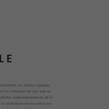
L E
onamiento, los diseños, logotipos,
s los contenidos del sitio web se
ondientes. Independientemente de la
 la autorización escrita previa por