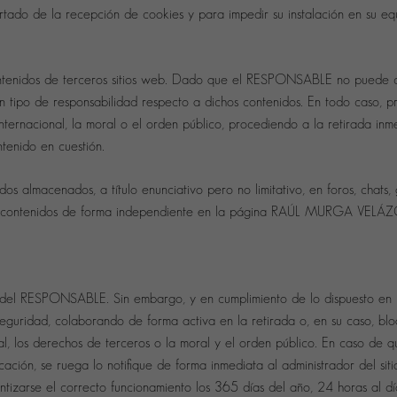
rtado de la recepción de cookies y para impedir su instalación en su equ
 contenidos de terceros sitios web. Dado que el RESPONSABLE no puede c
ún tipo de responsabilidad respecto a dichos contenidos. En todo caso, 
nternacional, la moral o el orden público, procediendo a la retirada inme
tenido en cuestión.
almacenados, a título enunciativo pero no limitativo, en foros, chats,
icar contenidos de forma independiente en la página RAÚL MURGA VELÁ
Necesarias
Estas
cookies no
l RESPONSABLE. Sin embargo, y en cumplimiento de lo dispuesto en lo
son
opcionales.
 seguridad, colaborando de forma activa en la retirada o, en su caso, bl
Son
necesarias
al, los derechos de terceros o la moral y el orden público. En caso de q
para que
funcione la
icación, se ruega lo notifique de forma inmediata al administrador del sit
web.
ntizarse el correcto funcionamiento los 365 días del año, 24 horas al