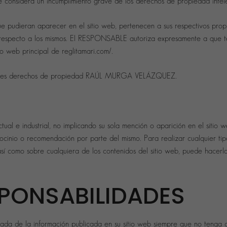
nsidera un incumplimiento grave de los derechos de propiedad intelect
e pudieran aparecer en el sitio web, pertenecen a sus respectivos propie
e respecto a los mismos. El RESPONSABLE autoriza expresamente a que t
tio web principal de reglitamari.com/.
dientes derechos de propiedad RAÚL MURGA VELÁZQUEZ.
l e industrial, no implicando su sola mención o aparición en el sitio w
ocinio o recomendación por parte del mismo. Para realizar cualquier ti
 así como sobre cualquiera de los contenidos del sitio web, puede hacerl
SPONSABILIDADES
da de la información publicada en su sitio web siempre que no tenga c