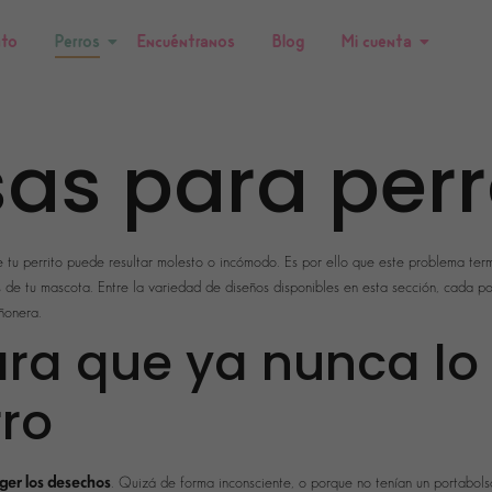
nto
Perros
Encuéntranos
Blog
Mi cuenta
sas para per
 tu perrito puede resultar molesto o incómodo. Es por ello que este problema te
s de tu mascota. Entre la variedad de diseños disponibles en esta sección, cada p
ñonera.
ra que ya nunca lo 
rro
oger los desechos
. Quizá de forma inconsciente, o porque no tenían un portabols