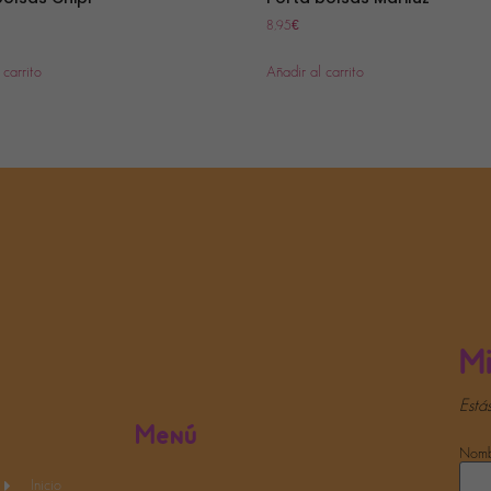
8,95
€
 carrito
Añadir al carrito
Mi
Está
Menú
Nombr
Inicio