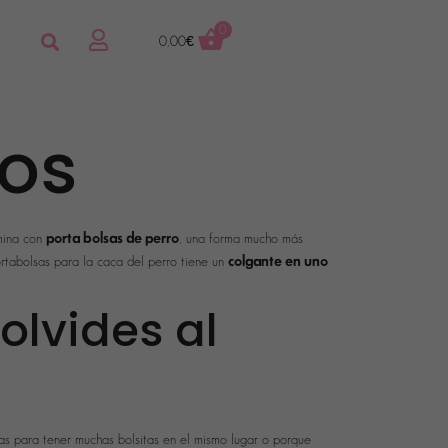
0
0,00
€
ros
porta bolsas de perro
rmina con
, una forma mucho más
colgante en uno
ortabolsas para la caca del perro tiene un
olvides al
as para tener muchas bolsitas en el mismo lugar o porque