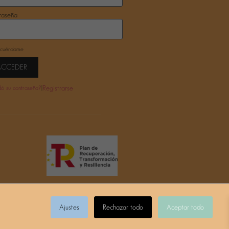
raseña
cuérdame
ACCEDER
|
Registrarse
dó su contraseña?
Ajustes
Rechazar todo
Aceptar todo