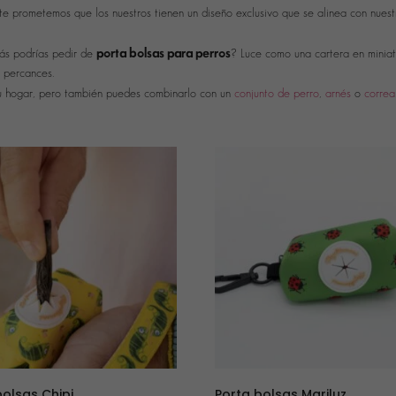
, te prometemos que los nuestros tienen un diseño exclusivo que se alinea con nuest
porta bolsas para perros
más podrías pedir de
? Luce como una cartera en miniat
n percances.
u hogar, pero también puedes combinarlo con un
conjunto de perro
,
arnés
o
correa
bolsas Chipi
Porta bolsas Mariluz