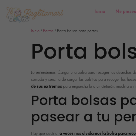
Inicio
Me prese
Inicio
/
Perros
/ Porta bolsas para perros
Porta bol
Lo entendemos. Cargar una bolsa para recoger los desechos de
cómoda y sencilla de cargar las bolsitas para recoger las hece
de sus extremos
para engancharlo a un cinturón, mochila o ri
Porta bolsas pa
pasear a tu pe
a veces nos olvidamos la bolsa para rec
Hay que decirlo,