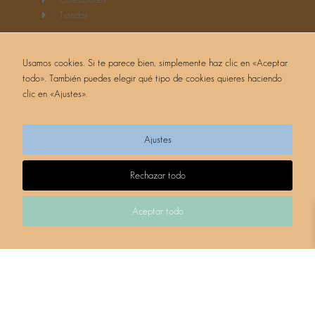
Tiendas
Mi espacio
Usamos cookies. Si te parece bien, simplemente haz clic en «Aceptar
todo». También puedes elegir qué tipo de cookies quieres haciendo
Estás dentro de la familia Reglitamari
clic en «Ajustes».
Nombre de usuario o correo electrónico
Ajustes
Contraseña
Rechazar todo
Recuérdame
Aceptar todo
ACCEDER
|
Registrarse
¿Olvidó su contraseña?