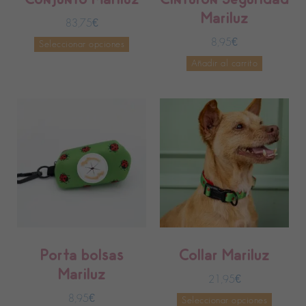
Mariluz
83,75
€
8,95
€
Seleccionar opciones
Añadir al carrito
Porta bolsas
Collar Mariluz
Mariluz
21,95
€
8,95
€
Seleccionar opciones