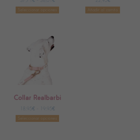
37,71
€
–
38,61
€
22,95
€
Seleccionar opciones
Añadir al carrito
Collar Realbarbi
18,95
€
–
19,95
€
Seleccionar opciones