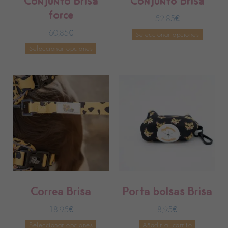
Conjunto Brisa
Conjunto Brisa
force
52,85
€
60,85
€
Seleccionar opciones
Seleccionar opciones
Correa Brisa
Porta bolsas Brisa
18,95
€
8,95
€
Seleccionar opciones
Añadir al carrito