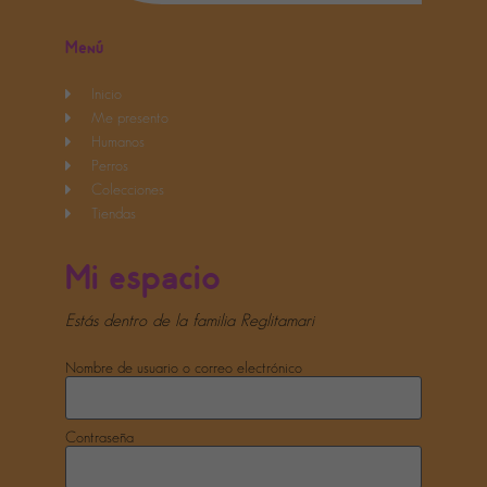
Menú
Inicio
Me presento
Humanos
Perros
Colecciones
Tiendas
Mi espacio
Necesarias
Estás dentro de la familia Reglitamari
Estas
cookies no
son
opcionales.
Nombre de usuario o correo electrónico
Son
necesarias
para que
funcione la
web.
Contraseña