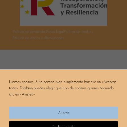
comportamiento
mientras visitas
nuestro sitio,
aumentas la
posibilidad de
ver contenido
y ofertas
personalizados.
Política de privacidad
Aviso legal
Política de cookies
Política de envíos y devoluciones
Usamos cookies. Si te parece bien, simplemente haz clic en «Aceptar
todo». También puedes elegir qué tipo de cookies quieres haciendo
clic en «Ajustes».
Ajustes