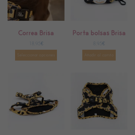
Correa Brisa
Porta bolsas Brisa
18,95
€
8,95
€
Seleccionar opciones
Añadir al carrito