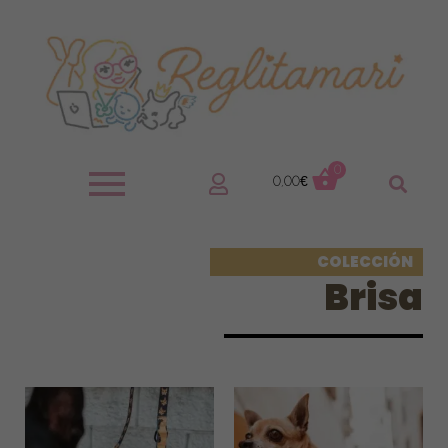
0
0,00
€
COLECCIÓN
Brisa