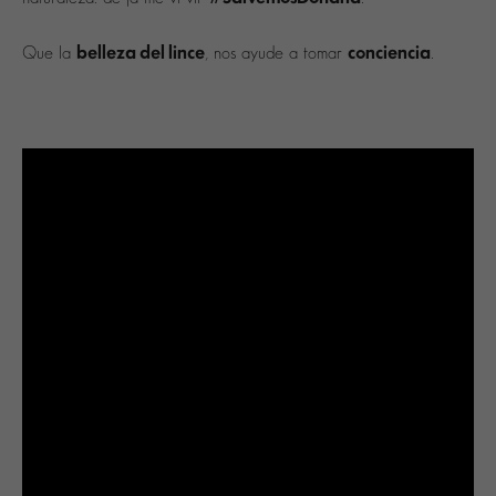
belleza del lince
conciencia
Que la
, nos ayude a tomar
.