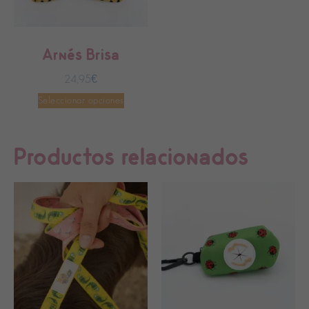
algunas
funcionalidades
desaparecerán
de la web.
Arnés Brisa
Marketing
24,95
€
Al compartir tus
intereses y
Seleccionar opciones
comportamiento
mientras visitas
nuestro sitio,
aumentas la
posibilidad de
Productos relacionados
ver contenido
y ofertas
personalizados.