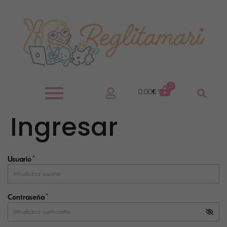
0
0,00
€
Ingresar
*
Usuario
*
Contraseña