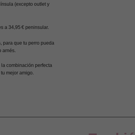
Necesarias
ínsula (excepto outlet y
Estas
cookies no
son
opcionales.
Son
es a
34,95 €
peninsular.
necesarias
para que
funcione la
s
, para que tu perro pueda
web.
o arnés.
Estadísticas
 la combinación perfecta
Para que
 tu mejor amigo.
podamos
mejorar la
funcionalidad
y estructura
de la web,
en base a
cómo se usa
la web.
Experiencia
Para que