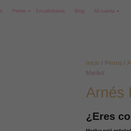
to
Perros
Encuéntranos
Blog
Mi cuenta
Inicio
/
Perros
/
A
Mariluz
Arnés 
¿Eres co
Mariluz está enfadad