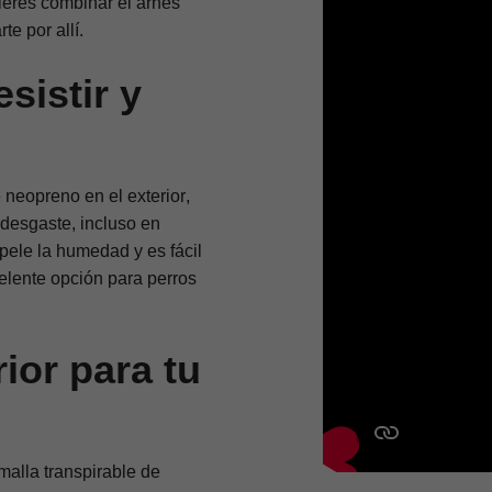
ieres combinar el arnés
e por allí.
sistir y
e neopreno en el exterior
,
l desgaste
, incluso en
repele la humedad y es
fácil
celente opción para perros
ior para tu
malla transpirable de