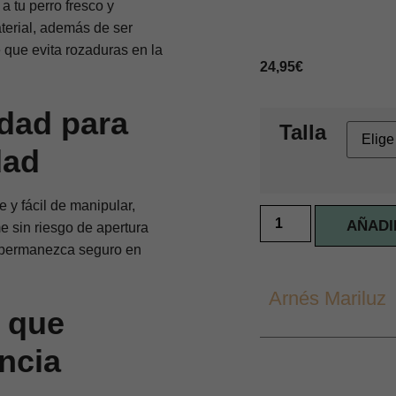
 a tu perro
fresco y
terial, además de ser
e
que evita rozaduras en la
24,95
€
idad para
Talla
dad
e y fácil de manipular,
AÑADI
me
sin riesgo de apertura
o permanezca seguro en
Arnés Mariluz
a que
ncia