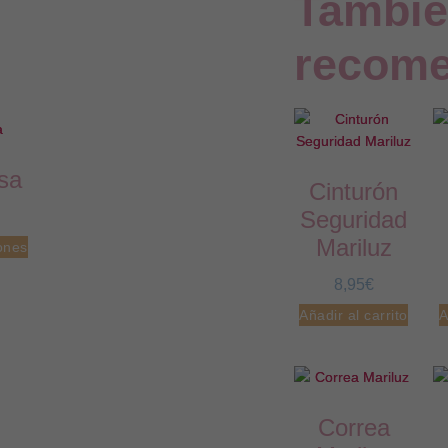
Tambié
nuestra web
funcione lo
mejor posible
recom
durante tu
visita. Si
rechaza estas
cookies,
algunas
funcionalidades
desaparecerán
de la web.
sa
Cinturón
Seguridad
Marketing
Mariluz
ones
Al compartir tus
intereses y
comportamiento
8,95
€
mientras visitas
nuestro sitio,
Añadir al carrito
A
aumentas la
posibilidad de
ver contenido y
ofertas
personalizados.
Correa