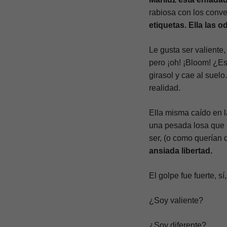
rabiosa con los conve
etiquetas. Ella las od
Le gusta ser valiente, d
pero ¡oh! ¡Bloom! ¿E
girasol y cae al suel
realidad.
Ella misma caído en l
una pesada losa que l
ser, (o como querían 
ansiada libertad.
El golpe fue fuerte, sí
¿Soy valiente?
¿Soy diferente?