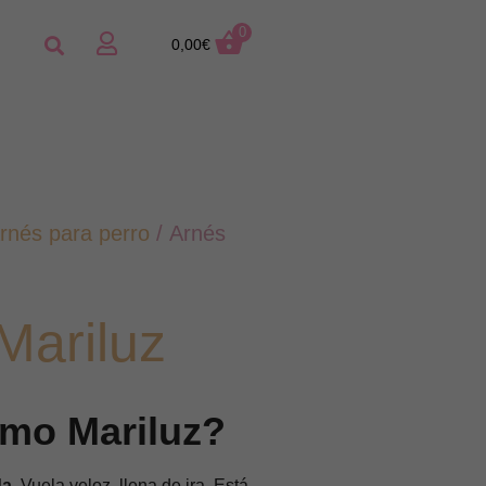
0
0,00
€
rnés para perro
/ Arnés
Mariluz
mo Mariluz?
a.
Vuela veloz, llena de ira. Está