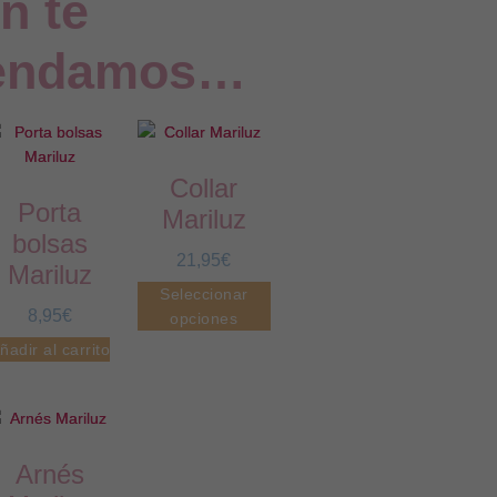
n te
endamos…
Collar
Porta
Mariluz
bolsas
21,95
€
Mariluz
Seleccionar
8,95
€
opciones
ñadir al carrito
Arnés