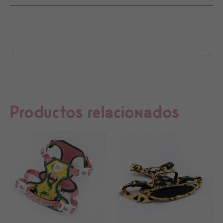
de la web,
en base a
cómo se usa
la web.
Experiencia
Para que
nuestra web
funcione lo
mejor posible
durante tu
visita. Si
rechaza estas
cookies,
Productos relacionados
algunas
funcionalidades
desaparecerán
de la web.
Marketing
Al compartir tus
intereses y
comportamiento
mientras visitas
nuestro sitio,
aumentas la
posibilidad de
ver contenido
y ofertas