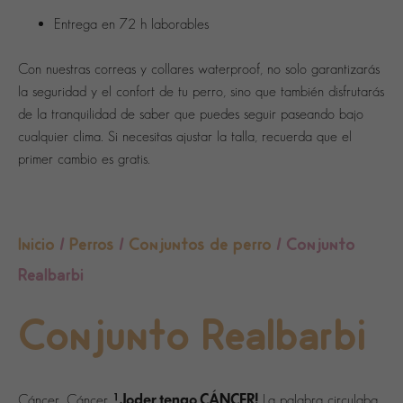
Entrega en 72 h laborables
Con nuestras
correas y collares waterproof
, no solo garantizarás
la seguridad y el confort de tu perro, sino que también disfrutarás
de la tranquilidad de saber que puedes seguir paseando bajo
cualquier clima. Si necesitas ajustar la talla, recuerda que el
primer cambio es
gratis
.
Inicio
/
Perros
/
Conjuntos de perro
/ Conjunto
Realbarbi
Conjunto Realbarbi
¡Joder tengo CÁNCER!
Cáncer. Cáncer
La palabra circulaba