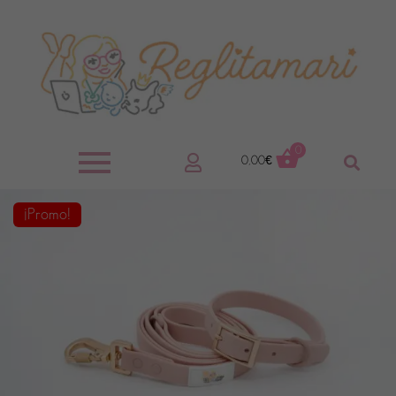
0
0,00
€
¡Promo!