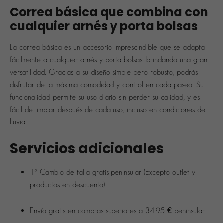
Correa básica que combina con
cualquier arnés y porta bolsas
La
correa básica
es un accesorio imprescindible que se adapta
fácilmente a cualquier
arnés
y
porta bolsas
, brindando una gran
versatilidad. Gracias a su diseño simple pero robusto, podrás
disfrutar de la máxima comodidad y control en cada paseo. Su
funcionalidad permite su uso diario sin perder su calidad, y es
fácil de limpiar después de cada uso, incluso en condiciones de
lluvia.
Servicios adicionales
1º Cambio de talla gratis peninsular
(Excepto outlet y
productos en descuento)
Envío gratis
en compras superiores a
34,95 € peninsular