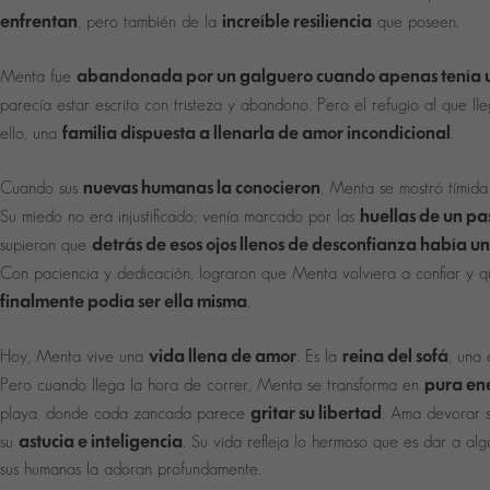
enfrentan
increíble resiliencia
, pero también de la
que poseen.
abandonada por un galguero cuando apenas tenía 
Menta fue
parecía estar escrito con tristeza y abandono. Pero el refugio al que ll
familia dispuesta a llenarla de amor incondicional
ello, una
.
nuevas humanas la conocieron
Cuando sus
, Menta se mostró tímida
huellas de un p
Su miedo no era injustificado; venía marcado por las
detrás de esos ojos llenos de desconfianza había u
supieron que
Con paciencia y dedicación, lograron que Menta volviera a confiar y 
finalmente podía ser ella misma
.
vida llena de amor
reina del sofá
Hoy, Menta vive una
. Es la
, una 
pura ene
Pero cuando llega la hora de correr, Menta se transforma en
gritar su libertad
playa, donde cada zancada parece
. Ama devorar s
astucia e inteligencia
su
. Su vida refleja lo hermoso que es dar a alg
sus humanas la adoran profundamente.