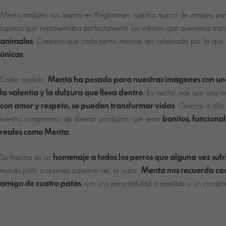
Menta también nos inspira en Reglitamari, nuestra marca de arneses para
supimos que representaba perfectamente los valores que queremos trans
animales
. Creemos que cada perro merece ser celebrado por lo que
únicas
.
Menta ha posado para nuestras imágenes con una
Como modelo,
la valentía y la dulzura que lleva dentro
. Es mucho más que una mo
con amor y respeto, se pueden transformar vidas
. Gracias a ella
bonitos, funciona
nuestro compromiso de diseñar productos que sean
reales como Menta
.
homenaje a todos los perros que alguna vez sufr
Su historia es un
Menta nos recuerda cad
mundo junto a quienes supieron ver su valor.
amigo de cuatro patas
con una personalidad irrepetible y un corazó