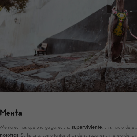
Menta
superviviente
Menta es más que una galga; es una
, un símbolo de e
nosotras
. Su historia, como tantas otras de su raza, es un reflejo de la