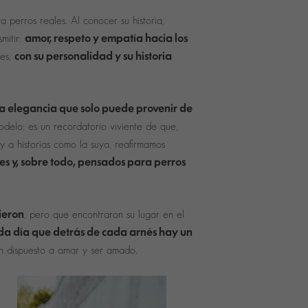
 perros reales. Al conocer su historia,
Estadísticas
Para que
amor, respeto y empatía hacia los
mitir:
podamos
mejorar la
con su personalidad y su historia
 es,
funcionalidad
y estructura
de la web,
en base a
cómo se usa
la web.
 elegancia que solo puede provenir de
delo; es un recordatorio viviente de que,
 y a historias como la suya, reafirmamos
Experiencia
Para que
les y, sobre todo, pensados para perros
nuestra web
funcione lo
mejor posible
durante tu
visita. Si
rechaza estas
ieron
, pero que encontraron su lugar en el
cookies,
algunas
a día que detrás de cada arnés hay un
funcionalidades
desaparecerán
n dispuesto a amar y ser amado.
de la web.
Marketing
Al compartir tus