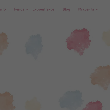
ento
Perros
Encuéntranos
Blog
Mi cuenta