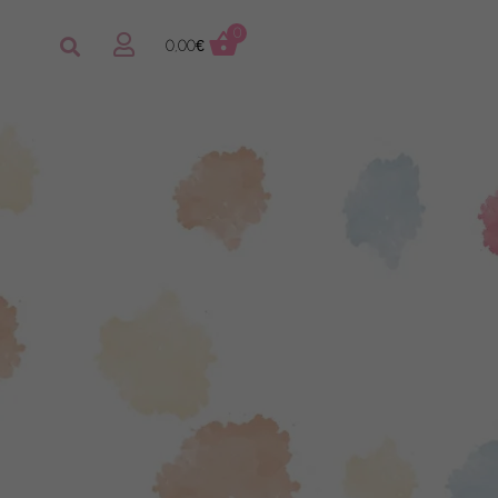
0
0,00
€