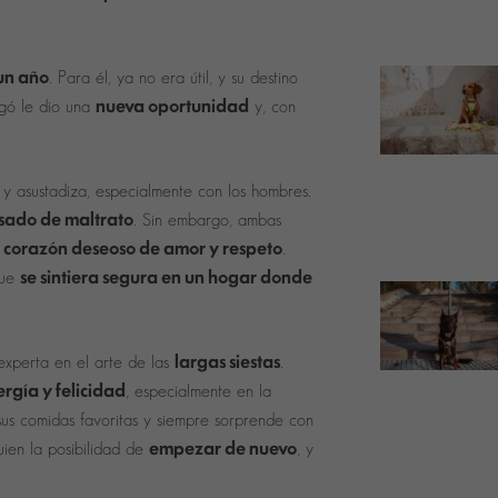
un año
. Para él, ya no era útil, y su destino
nueva oportunidad
egó le dio una
y, con
 y asustadiza, especialmente con los hombres.
asado de maltrato
. Sin embargo, ambas
n corazón deseoso de amor y respeto
.
se sintiera segura en un hogar donde
que
Necesarias
Estas
largas siestas
experta en el arte de las
.
cookies no
son
rgía y felicidad
, especialmente en la
opcionales.
Son
us comidas favoritas y siempre sorprende con
necesarias
para que
empezar de nuevo
uien la posibilidad de
, y
funcione la
web.