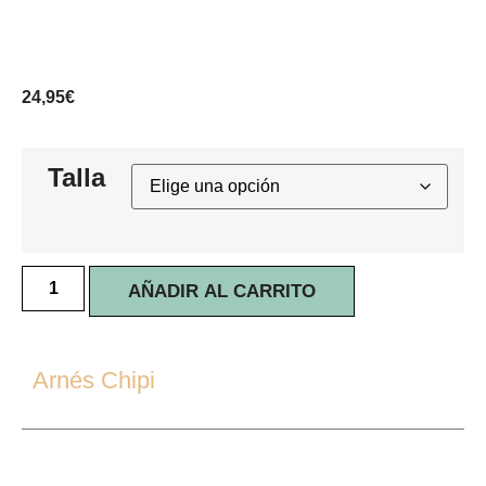
24,95
€
Talla
AÑADIR AL CARRITO
Arnés Chipi