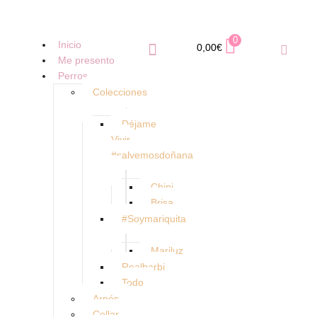
0
Inicio
0,00
€
Me presento
Perros
Colecciones
Déjame
Vivir
#salvemosdoñana
Chipi
Brisa
#Soymariquita
Mariluz
Realbarbi
Todo
Arnés
Collar