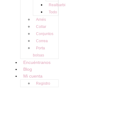
Experiencia
Realbarbi
Para que
Todo
nuestra web
Arnés
funcione lo
mejor posible
Collar
durante tu
Conjuntos
visita. Si
rechaza estas
Correa
cookies,
Porta
algunas
funcionalidades
bolsas
desaparecerán
Encuéntranos
de la web.
Blog
Mi cuenta
Registro
Marketing
Al compartir tus
intereses y
comportamiento
mientras visitas
nuestro sitio,
aumentas la
posibilidad de
ver contenido y
ofertas
personalizados.